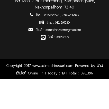
139 Moo 2 Huaimonthong, Kamphaengsaen,
Nakhonpathom 73140
โทร. :
032-291290
,
099-2132999
โทร. :
032-291280
อีเมล์ :
acl.machinepart@gmail.com
ไลน์ :
acl555999
Copyright 2017 www.aclmachinepart.com Powered by
บ้าน
เว็บไซต์
Online : 1 l Today : 19 l Total : 378,396