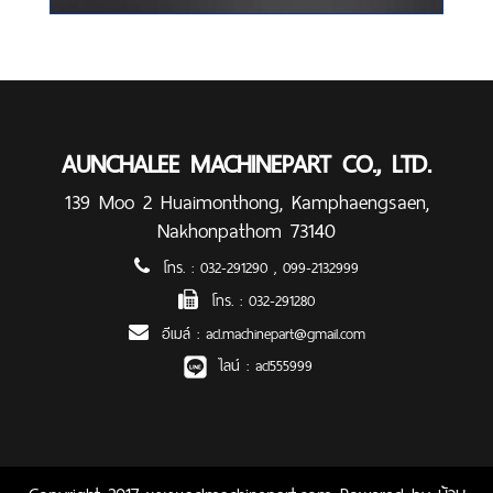
AUNCHALEE MACHINEPART CO., LTD.
139 Moo 2 Huaimonthong, Kamphaengsaen,
Nakhonpathom 73140
โทร. :
032-291290
,
099-2132999
โทร. :
032-291280
อีเมล์ :
acl.machinepart@gmail.com
ไลน์ :
acl555999