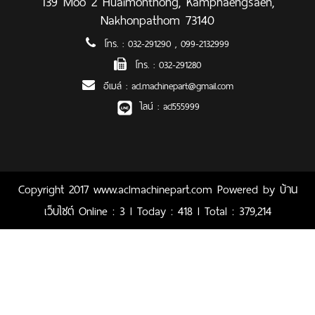
139 Moo 2 Huaimonthong, Kamphaengsaen,
Nakhonpathom 73140
โทร. :
032-291290
,
099-2132999
โทร. :
032-291280
อีเมล์ :
acl.machinepart@gmail.com
ไลน์ :
acl555999
Copyright 2017 www.aclmachinepart.com Powered by
บ้าน
เว็บไซต์
Online : 3 l Today : 418 l Total : 379,214