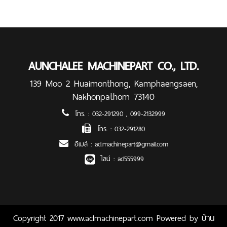
AUNCHALEE MACHINEPART CO., LTD.
139 Moo 2 Huaimonthong, Kamphaengsaen,
Nakhonpathom 73140
โทร. :
032-291290
,
099-2132999
โทร. :
032-291280
อีเมล์ :
acl.machinepart@gmail.com
ไลน์ :
acl555999
Copyright 2017 www.aclmachinepart.com Powered by
บ้าน