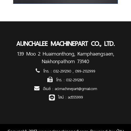
AUNCHALEE MACHINEPART CO., LTD.
139 Moo 2 Huaimonthong, Kamphaengsaen,
Nakhonpathom 73140
โทร. :
032-291290
,
099-2132999
โทร. :
032-291280
อีเมล์ :
acl.machinepart@gmail.com
ไลน์ :
acl555999