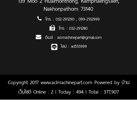
139 Moo 2 Huaimonthong, Kamphaengsaen,
Nakhonpathom 73140
โทร. :
032-291290
,
099-2132999
โทร. :
032-291280
อีเมล์ :
acl.machinepart@gmail.com
ไลน์ :
acl555999
Copyright 2017 www.aclmachinepart.com Powered by
บ้าน
เว็บไซต์
Online : 2 l Today : 494 l Total : 377,907