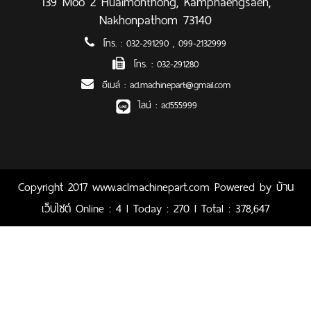
139 Moo 2 Huaimonthong, Kamphaengsaen,
Nakhonpathom 73140
โทร. :
032-291290
,
099-2132999
โทร. :
032-291280
อีเมล์ :
acl.machinepart@gmail.com
ไลน์ :
acl555999
Copyright 2017 www.aclmachinepart.com Powered by
บ้าน
เว็บไซต์
Online : 4 l Today : 270 l Total : 378,647